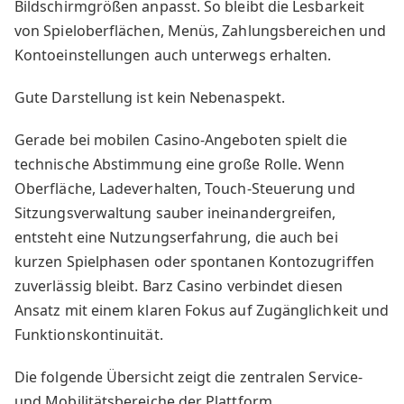
Bildschirmgrößen anpasst. So bleibt die Lesbarkeit
von Spieloberflächen, Menüs, Zahlungsbereichen und
Kontoeinstellungen auch unterwegs erhalten.
Gute Darstellung ist kein Nebenaspekt.
Gerade bei mobilen Casino-Angeboten spielt die
technische Abstimmung eine große Rolle. Wenn
Oberfläche, Ladeverhalten, Touch-Steuerung und
Sitzungsverwaltung sauber ineinandergreifen,
entsteht eine Nutzungserfahrung, die auch bei
kurzen Spielphasen oder spontanen Kontozugriffen
zuverlässig bleibt. Barz Casino verbindet diesen
Ansatz mit einem klaren Fokus auf Zugänglichkeit und
Funktionskontinuität.
Die folgende Übersicht zeigt die zentralen Service-
und Mobilitätsbereiche der Plattform.