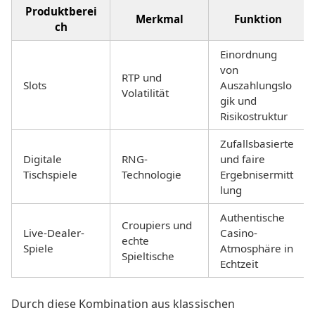
Produktberei
Merkmal
Funktion
ch
Einordnung
von
RTP und
Slots
Auszahlungslo
Volatilität
gik und
Risikostruktur
Zufallsbasierte
Digitale
RNG-
und faire
Tischspiele
Technologie
Ergebnisermitt
lung
Authentische
Croupiers und
Live-Dealer-
Casino-
echte
Spiele
Atmosphäre in
Spieltische
Echtzeit
Durch diese Kombination aus klassischen