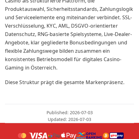
Casino als strukturierte Plattform, die
Produktauswahl, Sicherheitsstandards, Zahlungslogik
und Serviceelemente eng miteinander verbindet. SSL-
Verschlüsselung, KYC, AML, DSGVO-orientierter
Datenschutz, RNG-basierte Spielsysteme, Live-Dealer-
Angebote, klar gegliederte Bonusbedingungen und
flexible Zahlungswege bilden zusammen ein
konsistentes Betriebsmodell für digitales Casino-
Gaming in Österreich.
Diese Struktur prägt die gesamte Markenpräsenz.
Published:
2026-07-03
Updated:
2026-07-03