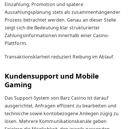
Einzahlung, Promotion und spätere
Auszahlungsplanung stets als zusammenhängender
Prozess betrachtet werden. Genau an dieser Stelle
zeigt sich die Bedeutung klar strukturierter
Zahlungsinformationen innerhalb einer Casino-
Plattform.
Transaktionsklarheit reduziert Reibung im Ablauf.
Kundensupport und Mobile
Gaming
Das Support-System von Barz Casino ist darauf
ausgerichtet, Anfragen effizient zu bearbeiten und
technische sowie kontobezogene Anliegen zügig zu
lösen. Mehrere Kommunikationskanäle geben
Spielern die Möglichkeit, den jeweils passenden