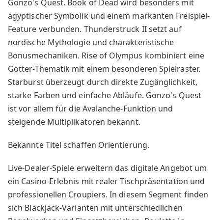
Gonzo's Quest. Book of Dead wird besonders mit
ägyptischer Symbolik und einem markanten Freispiel-
Feature verbunden. Thunderstruck II setzt auf
nordische Mythologie und charakteristische
Bonusmechaniken. Rise of Olympus kombiniert eine
Götter-Thematik mit einem besonderen Spielraster.
Starburst überzeugt durch direkte Zugänglichkeit,
starke Farben und einfache Abläufe. Gonzo's Quest
ist vor allem für die Avalanche-Funktion und
steigende Multiplikatoren bekannt.
Bekannte Titel schaffen Orientierung.
Live-Dealer-Spiele erweitern das digitale Angebot um
ein Casino-Erlebnis mit realer Tischpräsentation und
professionellen Croupiers. In diesem Segment finden
sich Blackjack-Varianten mit unterschiedlichen