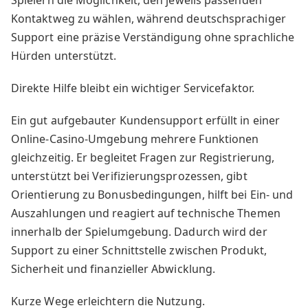
Kontaktweg zu wählen, während deutschsprachiger
Support eine präzise Verständigung ohne sprachliche
Hürden unterstützt.
Direkte Hilfe bleibt ein wichtiger Servicefaktor.
Ein gut aufgebauter Kundensupport erfüllt in einer
Online-Casino-Umgebung mehrere Funktionen
gleichzeitig. Er begleitet Fragen zur Registrierung,
unterstützt bei Verifizierungsprozessen, gibt
Orientierung zu Bonusbedingungen, hilft bei Ein- und
Auszahlungen und reagiert auf technische Themen
innerhalb der Spielumgebung. Dadurch wird der
Support zu einer Schnittstelle zwischen Produkt,
Sicherheit und finanzieller Abwicklung.
Kurze Wege erleichtern die Nutzung.