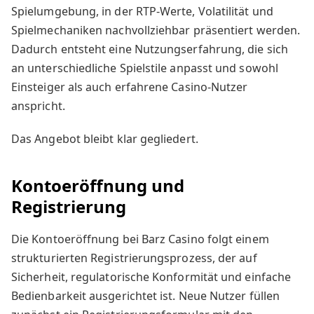
Spielumgebung, in der RTP-Werte, Volatilität und
Spielmechaniken nachvollziehbar präsentiert werden.
Dadurch entsteht eine Nutzungserfahrung, die sich
an unterschiedliche Spielstile anpasst und sowohl
Einsteiger als auch erfahrene Casino-Nutzer
anspricht.
Das Angebot bleibt klar gegliedert.
Kontoeröffnung und
Registrierung
Die Kontoeröffnung bei Barz Casino folgt einem
strukturierten Registrierungsprozess, der auf
Sicherheit, regulatorische Konformität und einfache
Bedienbarkeit ausgerichtet ist. Neue Nutzer füllen