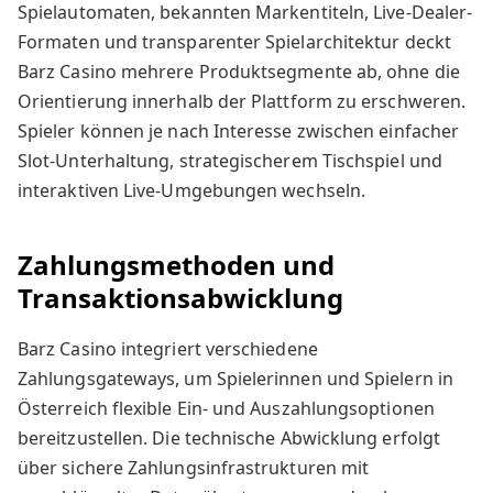
Spielautomaten, bekannten Markentiteln, Live-Dealer-
Formaten und transparenter Spielarchitektur deckt
Barz Casino mehrere Produktsegmente ab, ohne die
Orientierung innerhalb der Plattform zu erschweren.
Spieler können je nach Interesse zwischen einfacher
Slot-Unterhaltung, strategischerem Tischspiel und
interaktiven Live-Umgebungen wechseln.
Zahlungsmethoden und
Transaktionsabwicklung
Barz Casino integriert verschiedene
Zahlungsgateways, um Spielerinnen und Spielern in
Österreich flexible Ein- und Auszahlungsoptionen
bereitzustellen. Die technische Abwicklung erfolgt
über sichere Zahlungsinfrastrukturen mit