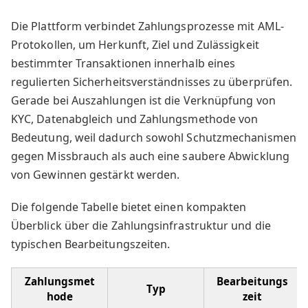
Die Plattform verbindet Zahlungsprozesse mit AML-
Protokollen, um Herkunft, Ziel und Zulässigkeit
bestimmter Transaktionen innerhalb eines
regulierten Sicherheitsverständnisses zu überprüfen.
Gerade bei Auszahlungen ist die Verknüpfung von
KYC, Datenabgleich und Zahlungsmethode von
Bedeutung, weil dadurch sowohl Schutzmechanismen
gegen Missbrauch als auch eine saubere Abwicklung
von Gewinnen gestärkt werden.
Die folgende Tabelle bietet einen kompakten
Überblick über die Zahlungsinfrastruktur und die
typischen Bearbeitungszeiten.
Zahlungsmet
Bearbeitungs
Typ
hode
zeit