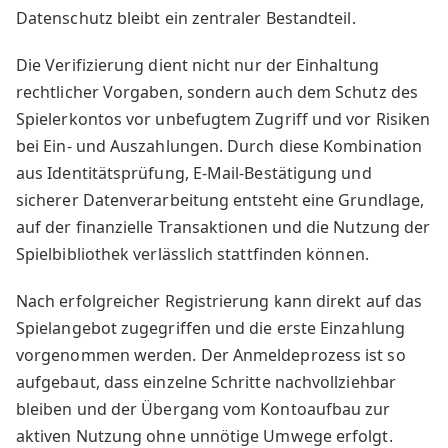
Datenschutz bleibt ein zentraler Bestandteil.
Die Verifizierung dient nicht nur der Einhaltung
rechtlicher Vorgaben, sondern auch dem Schutz des
Spielerkontos vor unbefugtem Zugriff und vor Risiken
bei Ein- und Auszahlungen. Durch diese Kombination
aus Identitätsprüfung, E-Mail-Bestätigung und
sicherer Datenverarbeitung entsteht eine Grundlage,
auf der finanzielle Transaktionen und die Nutzung der
Spielbibliothek verlässlich stattfinden können.
Nach erfolgreicher Registrierung kann direkt auf das
Spielangebot zugegriffen und die erste Einzahlung
vorgenommen werden. Der Anmeldeprozess ist so
aufgebaut, dass einzelne Schritte nachvollziehbar
bleiben und der Übergang vom Kontoaufbau zur
aktiven Nutzung ohne unnötige Umwege erfolgt.