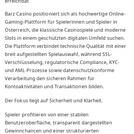
erreichbar.
Barz Casino positioniert sich als hochwertige Online-
Gaming-Plattform für Spielerinnen und Spieler in
Österreich, die klassische Casinospiele und moderne
Slots in einem geschützten digitalen Umfeld suchen.
Die Plattform verbindet technische Qualität mit einer
breit aufgestellten Spielauswahl, während SSL-
Verschlüsselung, regulatorische Compliance, KYC-
und AML-Prozesse sowie datenschutzkonforme
Verarbeitung den sicheren Rahmen für
Kontoaktivitäten und Transaktionen bilden.
Der Fokus liegt auf Sicherheit und Klarheit.
Spieler profitieren von einer stabilen
Benutzeroberfläche, transparent dargestellten
Gewinnchancen und einer strukturierten